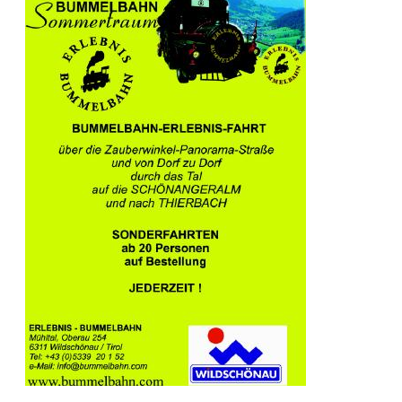
AKTUELLES
WINTERZAUBER...
INFO & MEHR
Sitemap
Allgemein
interessante LINKs