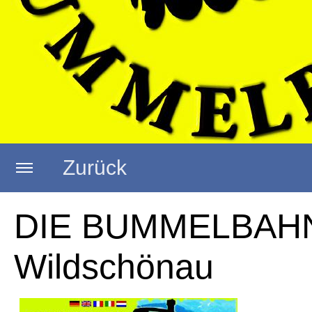
Zurück
Startseite
DIE BUMMELBAH
Wildschönau
SOMMERTRAUM...