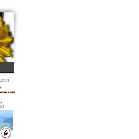
ELDEN
2
bahn.com
N
EN