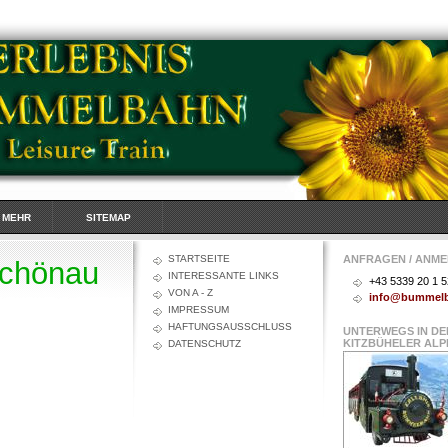
& MEHR
SITEMAP
STARTSEITE
ANFRAGEN / ANM
chönau
INTERESSANTE LINKS
+43 5339 20 1 5
VON A - Z
info@bummel
IMPRESSUM
HAFTUNGSAUSSCHLUSS
UNTERWEGS IN DE
KITZBÜHELER ALP
DATENSCHUTZ