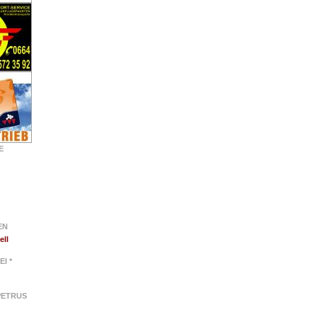
E
EN
ell
EI *
 PETRUS