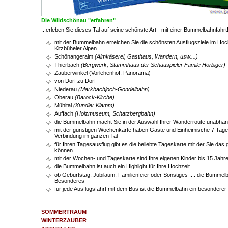
Die Wildschönau "erfahren"
...erleben Sie dieses Tal auf seine schönste Art - mit einer Bummelbahnfahrt
mit der Bummelbahn erreichen Sie die schönsten Ausflugsziele im Hoc
Kitzbüheler Alpen
Schönangeralm
(Almkäserei, Gasthaus, Wandern, usw....)
Thierbach
(Bergwerk, Stammhaus der Schauspieler Famile Hörbiger)
Zauberwinkel (Vorlehenhof, Panorama)
von Dorf zu Dorf
Niederau
(Markbachjoch-Gondelbahn)
Oberau
(Barock-Kirche)
Mühltal
(Kundler Klamm)
Auffach
(Holzmuseum, Schatzbergbahn)
die Bummelbahn macht Sie in der Auswahl Ihrer Wanderroute unabhängi
mit der günstigen Wochenkarte haben Gäste und Einheimische 7 Tage l
Verbindung im ganzen Tal
für Ihren Tagesausflug gibt es die beliebte Tageskarte mit der Sie das 
können
mit der Wochen- und Tageskarte sind Ihre eigenen Kinder bis 15 Jahre
die Bummelbahn ist auch ein Highlight für Ihre Hochzeit
ob Geburtstag, Jubiläum, Familienfeier oder Sonstiges .... die Bummel
Besonderes
für jede Ausflugsfahrt mit dem Bus ist die Bummelbahn ein besondere
Die Bummelbahn ist der bessere und attraktivere Bummelzug im Hochtal W
SOMMERTRAUM
WINTERZAUBER