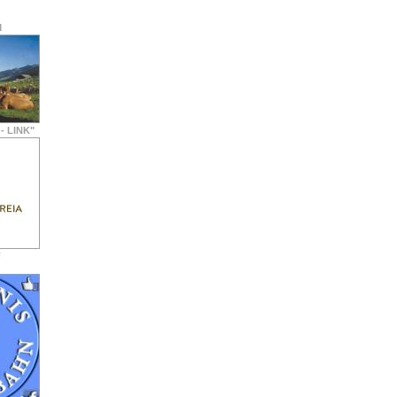
M
- LINK"
F