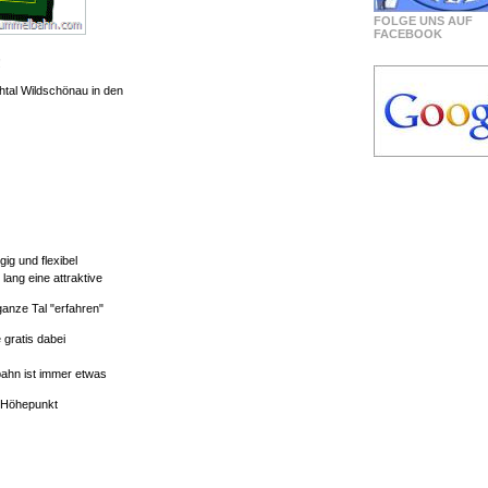
FOLGE UNS AUF
FACEBOOK
!
htal Wildschönau in den
g und flexibel
ang eine attraktive
ganze Tal "erfahren"
 gratis dabei
bahn ist immer etwas
r Höhepunkt
ildschönau!